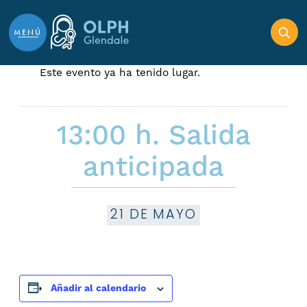
Ir al contenido contenido
MENÚ
Este evento ya ha tenido lugar.
13:00 h. Salida
anticipada
21 DE MAYO
Añadir al calendario