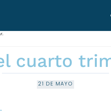
r.
el cuarto tri
21 DE MAYO
ES