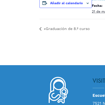
Añadir al calendario
Fecha:
21 de m
«Graduación de 8.º curso
VISI
Escuel
7521 N