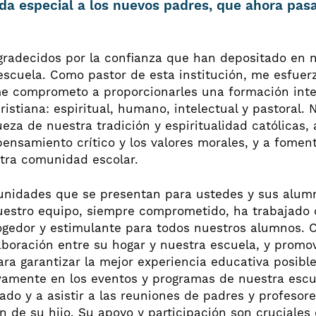
da especial a los nuevos padres, que ahora pas
adecidos por la confianza que han depositado en nu
escuela. Como pastor de esta institución, me esfuerz
me comprometo a proporcionarles una formación inte
ristiana: espiritual, humano, intelectual y pastoral. 
ueza de nuestra tradición y espiritualidad católicas, 
l pensamiento crítico y los valores morales, y a fomen
stra comunidad escolar.
unidades que se presentan para ustedes y sus alum
estro equipo, siempre comprometido, ha trabajado 
ogedor y estimulante para todos nuestros alumnos. 
aboración entre su hogar y nuestra escuela, y prom
ara garantizar la mejor experiencia educativa posible 
ivamente en los eventos y programas de nuestra escue
ado y a asistir a las reuniones de padres y profeso
 de su hijo. Su apoyo y participación son cruciales 