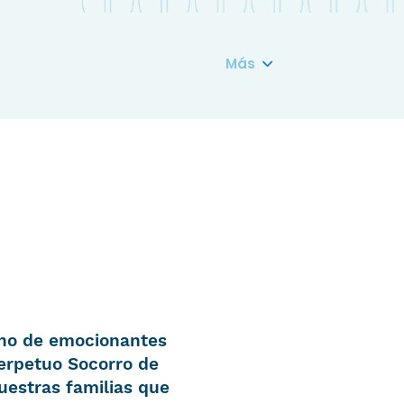
Más
leno de emocionantes
erpetuo Socorro de
uestras familias que