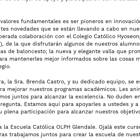
valores fundamentales es ser pioneros en innovació
es novedades que se están llevando a cabo en nuest
perada colaboración con el Colegio Católico Hyoseon
/
), de la que disfrutarán algunos de nuestros alumnos 
s de baloncesto; la nueva y elegante valla que pront
ra mantenerles mejor informados sobre las cosas m
gio.
a, la Sra. Brenda Castro, y su dedicado equipo, se e
ara mejorar nuestros programas académicos. Les an
amos juntos para alcanzar la excelencia. No duden e
pregunta. Estamos aquí para apoyarles a ustedes y 
 plena participación para alcanzar nuestros objetiv
 la Escuela Católica OLPH Glendale. Ojalá este curso
ras trabajamos juntos para crear la escuela de nues