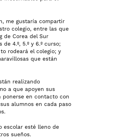
n, me gustaría compartir
ro colegio, entre las que
g de Corea del Sur
de 4.º, 5.º y 6.º curso;
o rodeará el colegio; y
aravillosas que están
stán realizando
imo a que apoyen sus
n ponerse en contacto con
a sus alumnos en cada paso
os.
 escolar esté lleno de
tros sueños.